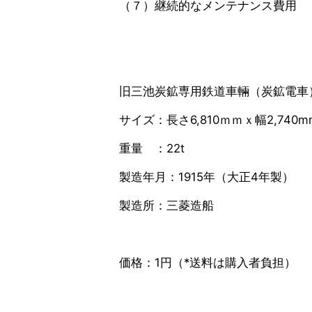
（７）継続的なメンテナンス費用
旧三池炭鉱専用鉄道車輛（炭鉱電車
サイズ：長さ6,810ｍｍｘ幅2,740m
重量 ：22t
製造年月：1915年（大正4年製）
製造所：三菱造船
価格：1円（*送料は購入者負担）