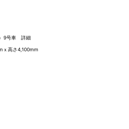
）9号車 詳細
mｘ高さ4,100mm