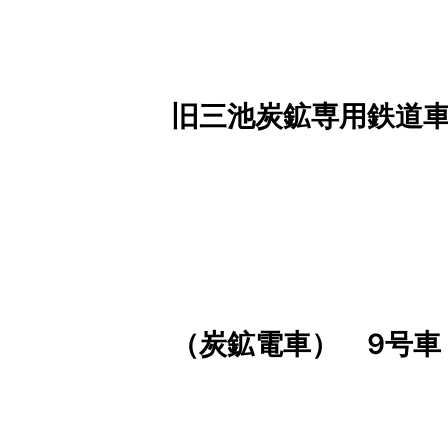
旧三池炭鉱専用鉄道
（炭鉱電車） 9号車