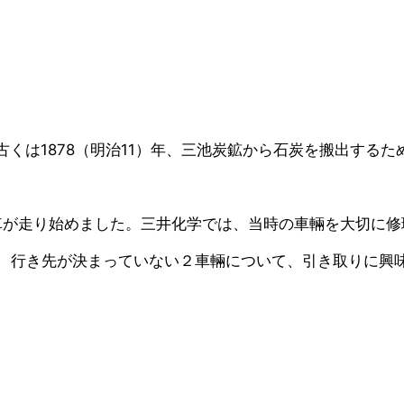
。古くは1878（明治11）年、三池炭鉱から石炭を搬出する
電車が走り始めました。三井化学では、当時の車輛を大切に修理
、行き先が決まっていない２車輛について、引き取りに興