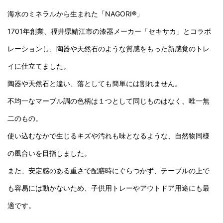
海水のミネラルから生まれた「NAGORI®」
1701年創業、福井県鯖江市の漆器メーカー「セキサカ」とコラボ
レーションし、陶器や天然石のような質感をもった新感覚のトレ
イに仕立てました。
陶器や天然石と違い、落としても簡単には割れません。
不均一なマーブル調の色柄は１つとして同じものはなく、唯一無
二のもの。
使い込むなかで生じるキズや汚れも味となるような、自然物同様
の風合いを目指しました。
また、安定感のある重さで配膳時にぐらつかず、テーブルの上で
も容易には動かないため、子供用トレーやアウトドア用途にも最
適です。